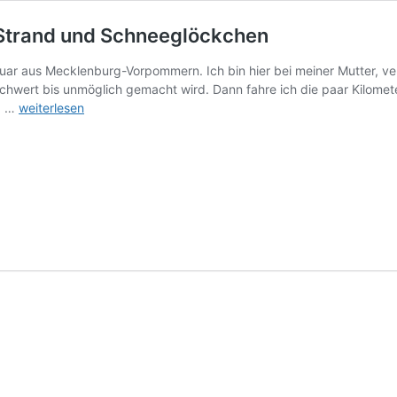
, Strand und Schneeglöckchen
ar aus Mecklenburg-Vorpommern. Ich bin hier bei meiner Mutter, v
wert bis unmöglich gemacht wird. Dann fahre ich die paar Kilomete
12.
rd …
weiterlesen
Februar
2022
in
12
Bildern
–
Sonne,
Strand
und
Schneeglöckchen