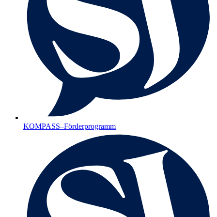
KOMPASS–Förderprogramm