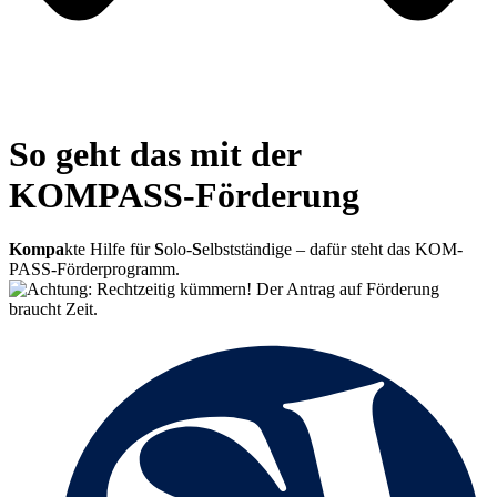
So geht das mit der
KOMPASS-Förderung
Kompa
kte Hilfe für
S
olo‑
S
elbst­ständige – dafür steht das KOM­
PASS-För­der­pro­gramm.