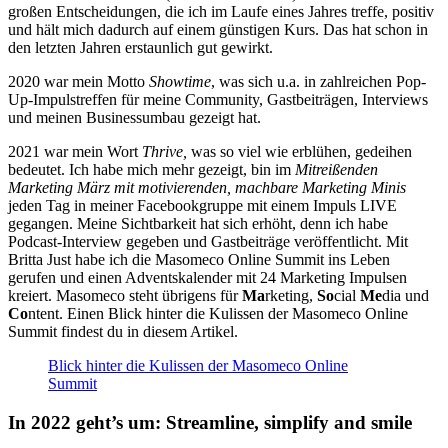
großen Entscheidungen, die ich im Laufe eines Jahres treffe, positiv
und hält mich dadurch auf einem günstigen Kurs. Das hat schon in
den letzten Jahren erstaunlich gut gewirkt.
2020 war mein Motto
Showtime
, was sich u.a. in zahlreichen Pop-
Up-Impulstreffen für meine Community, Gastbeiträgen, Interviews
und meinen Businessumbau gezeigt hat.
2021 war mein Wort
Thrive,
was so viel wie erblühen, gedeihen
bedeutet. Ich habe mich mehr gezeigt, bin im
Mitreißenden
Marketing März mit motivierenden, machbare Marketing Minis
jeden Tag in meiner Facebookgruppe mit einem Impuls LIVE
gegangen. Meine Sichtbarkeit hat sich erhöht, denn ich habe
Podcast-Interview gegeben und Gastbeiträge veröffentlicht. Mit
Britta Just habe ich die Masomeco Online Summit ins Leben
gerufen und einen Adventskalender mit 24 Marketing Impulsen
kreiert. Masomeco steht übrigens für
Ma
rketing,
So
cial
Me
dia und
Co
ntent. Einen Blick hinter die Kulissen der Masomeco Online
Summit findest du in diesem Artikel.
Blick hinter die Kulissen der Masomeco Online
Summit
In 2022 geht’s um: Streamline, simplify and smile