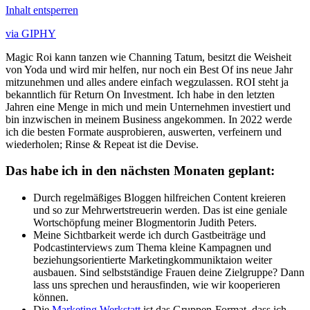
Inhalt entsperren
via GIPHY
Magic Roi kann tanzen wie Channing Tatum, besitzt die Weisheit
von Yoda und wird mir helfen, nur noch ein Best Of ins neue Jahr
mitzunehmen und alles andere einfach wegzulassen. ROI steht ja
bekanntlich für Return On Investment. Ich habe in den letzten
Jahren eine Menge in mich und mein Unternehmen investiert und
bin inzwischen in meinem Business angekommen. In 2022 werde
ich die besten Formate ausprobieren, auswerten, verfeinern und
wiederholen; Rinse & Repeat ist die Devise.
Das habe ich in den nächsten Monaten geplant:
Durch regelmäßiges Bloggen hilfreichen Content kreieren
und so zur Mehrwertstreuerin werden. Das ist eine geniale
Wortschöpfung meiner Blogmentorin Judith Peters.
Meine Sichtbarkeit werde ich durch Gastbeiträge und
Podcastinterviews zum Thema kleine Kampagnen und
beziehungsorientierte Marketingkommuniktaion weiter
ausbauen. Sind selbstständige Frauen deine Zielgruppe? Dann
lass uns sprechen und herausfinden, wie wir kooperieren
können.
Die
Marketing Werkstatt
ist das Gruppen-Format, dass ich