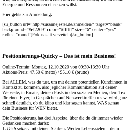
Energie und Ressourcen einsetzen willst.
Hier gehts zur Anmeldung:
[su_button url=“http://susannejestel.de/anmelden/“ target=“blank“
background=“#ef2269″ color=“#ffffff“ size=“6″ center=“yes“
radius=“round“]Fokus statt verzetteln[/su_button]
Positionierungs-Quicky – Das ist mein Business!
Online-Termin: Montag, 12.10.2020 von 09:30-13:30 Uhr
Aktions-Preis: 47,50 € (netto) / 55,10 € (brutto)
Bei ALLEM, was du tust, um mit deinen potentiellen Kund:innen in
Kontakt zu kommen, also jeglicher Kommunikation auf deiner
Webseite, in Emails, deinen Posts in den sozialen Medien, dem Text
für einen Flyer, in Gesprächen auf Netzwerktreffen u.s.w. wird ganz
schnell deutlich, ob du klipp und klar sagen kannst, WAS genau
dein Business für WEN bietet.
Die Positionierung hat drei Aspekte, über die du dir immer wieder
Gedanken machen darfst:
1.
Dich selber
, mit deinen Stärken, Werten Lebenszielen – denn