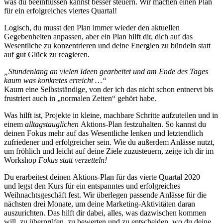
was du beeinflussen kannst besser steuern. Wir machen einen Plan
für ein erfolgreiches viertes Quartal!
Logisch, du musst den Plan immer wieder den aktuellen
Gegebenheiten anpassen, aber ein Plan hilft dir, dich auf das
Wesentliche zu konzentrieren und deine Energien zu bündeln statt
auf gut Glück zu reagieren.
„Stundenlang an vielen Ideen gearbeitet und am Ende des Tages
kaum was konkretes erreicht …“
Kaum eine Selbstständige, von der ich das nicht schon entnervt bis
frustriert auch in „normalen Zeiten“ gehört habe.
Was hilft ist, Projekte in kleine, machbare Schritte aufzuteilen und in
einem
alltagstauglichen
Aktions-Plan festzuhalten. So kannst du
deinen Fokus mehr auf das Wesentliche lenken und letztendlich
zufriedener und erfolgreicher sein. Wie du außerdem Anlässe nutzt,
um fröhlich und leicht auf deine Ziele zuzusteuern, zeige ich dir im
Workshop
Fokus statt verzetteln!
Du erarbeitest deinen Aktions-Plan für das vierte Quartal 2020
und legst den Kurs für ein entspanntes und erfolgreiches
Weihnachtsgeschäft fest. Wir überlegen passende Anlässe für die
nächsten drei Monate, um deine Marketing-Aktivitäten daran
auszurichten. Das hilft dir dabei, alles, was dazwischen kommen
will, zu überprüfen, zu bewerten und zu entscheiden, wo du deine