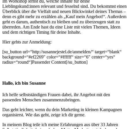
Im Workshop lernst du, welche Inhalte für deine
Lieblingskund:innen relevant und fesselnd sind. Du bekommst einen
Überblick über die
Vielfalt und neuen Blickwinkel deines Themas –
denn es gibt mehr zu erzählen als „Kauf mein Angebot!“. Außerdem
geht es darum, authentisch zu bleiben und zu überzeugen statt zu
überreden. Am Ende hast du eine Liste mit vielen Themen, Ideen
und dem richtigen Timing für deine Inhalte.
Hier gehts zur Anmeldung:
[su_button url=“http://susannejestel.de/anmelden/“ target=“blank“
background=“#ef2269″ color=“#ffffff“ size=“6″ center=“yes“
radius=“round“]Passender Content[/su_button]
Hallo, ich bin Susanne
Ich helfe selbstständigen Frauen dabei, ihr Angebot mit den
passenden Menschen zusammen­zu­bringen.
Das geht leichter, wenn du dein Marketing in kleinen Kampagnen
organisierst. Wie das geht, zeige ich dir gerne.
In meinem Blog teile ich meine Erfahrungen aus über 33 Jahren